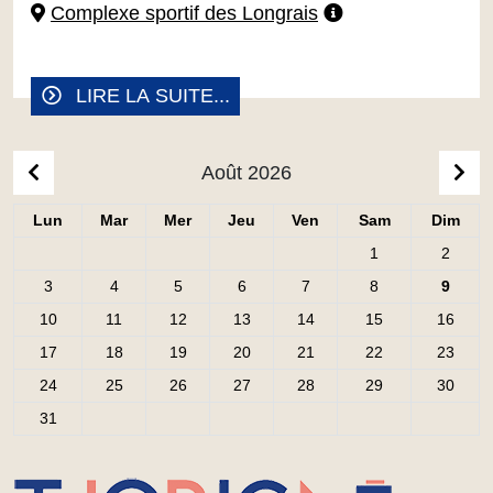
Complexe sportif des Longrais
LIRE LA SUITE...
Août 2026
CLIQUER POUR AFFICHER LE MOIS PRÉCÉDEN
CL
Lun
Mar
Mer
Jeu
Ven
Sam
Dim
Lundi
Mardi
Mercredi
Jeudi
Vendredi
Samedi
Dim
1
2
3
4
5
6
7
8
9
10
11
12
13
14
15
16
17
18
19
20
21
22
23
24
25
26
27
28
29
30
31