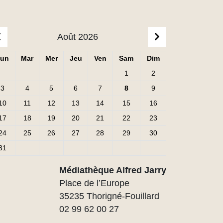
Août 2026
CLIQUER POUR AFFICHER LE MOIS PRÉCÉDENT
CLIQUER POUR
un
Mar
Mer
Jeu
Ven
Sam
Dim
Lundi
Mardi
Mercredi
Jeudi
Vendredi
Samedi
Dimanche
1
2
3
4
5
6
7
8
9
10
11
12
13
14
15
16
17
18
19
20
21
22
23
24
25
26
27
28
29
30
31
Médiathèque Alfred Jarry
Place de l’Europe
35235 Thorigné-Fouillard
02 99 62 00 27